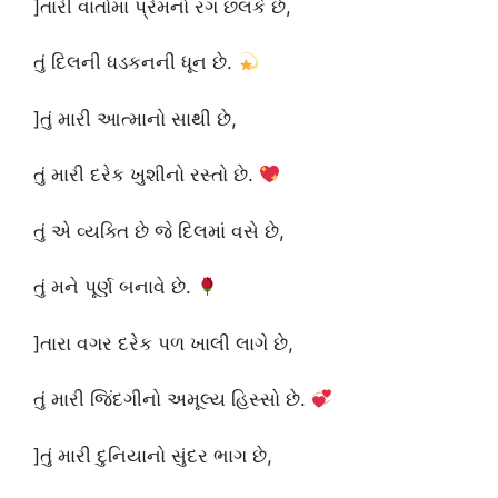
]તારી વાતોમાં પ્રેમનો રંગ છલકે છે,
તું દિલની ધડકનની ધૂન છે.
]તું મારી આત્માનો સાથી છે,
તું મારી દરેક ખુશીનો રસ્તો છે.
તું એ વ્યક્તિ છે જે દિલમાં વસે છે,
તું મને પૂર્ણ બનાવે છે.
]તારા વગર દરેક પળ ખાલી લાગે છે,
તું મારી જિંદગીનો અમૂલ્ય હિસ્સો છે.
]તું મારી દુનિયાનો સુંદર ભાગ છે,