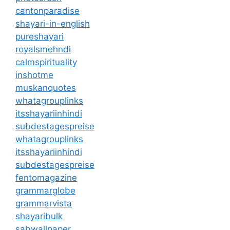
cantonparadise
shayari-in-english
pureshayari
royalsmehndi
calmspirituality
inshotme
muskanquotes
whatagrouplinks
itsshayariinhindi
subdestagespreise
whatagrouplinks
itsshayariinhindi
subdestagespreise
fentomagazine
grammarglobe
grammarvista
shayaribulk
sabwallpaper