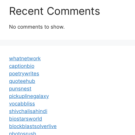
Recent Comments
No comments to show.
whatnetwork
captionbio
poetrywrites
quoteehub
punsnest
pickuplinegalaxy
vocabbliss
shivchalisahindi
biostarsworld
blockblastsolverlive
photosrush