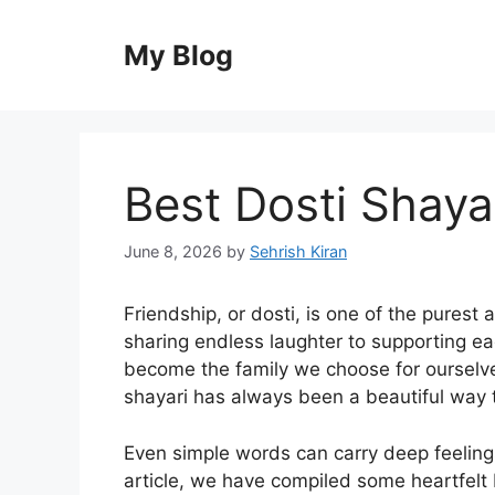
Skip
to
My Blog
content
Best Dosti Shayar
June 8, 2026
by
Sehrish Kiran
Friendship, or dosti, is one of the purest 
sharing endless laughter to supporting eac
become the family we choose for ourselve
shayari has always been a beautiful way t
Even simple words can carry deep feelings,
article, we have compiled some heartfelt D