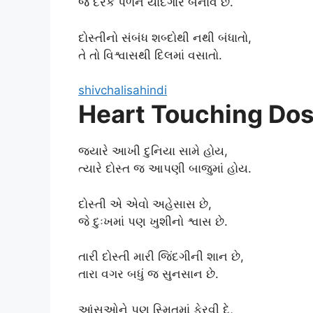
જે દરેક પળને યાદગાર બનાવે છે.
દોસ્તીનો સંબંધ શબ્દોથી નથી બંધાતો,
તે તો વિશ્વાસથી દિલમાં વસાતો.
shivchalisahindi
Heart Touching Dost
જ્યારે આખી દુનિયા સામે હોય,
ત્યારે દોસ્ત જ આપણી બાજુમાં હોય.
દોસ્તી એ એવો અહેસાસ છે,
જે દુઃખમાં પણ ખુશીનો શ્વાસ છે.
તારી દોસ્તી મારી જિંદગીની શાન છે,
તારા વગર બધું જ સુનસાન છે.
આંસુઓને પણ સ્મિતમાં ફેરવી દે,