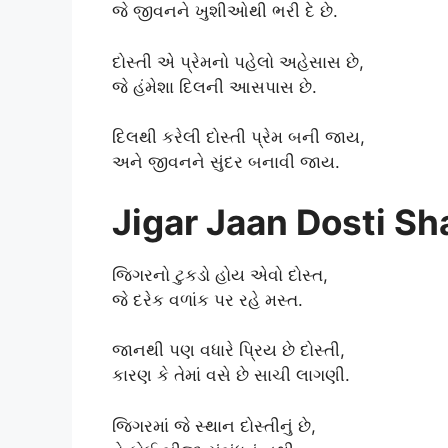
જે જીવનને ખુશીઓથી ભરી દે છે.
દોસ્તી એ પ્રેમનો પહેલો અહેસાસ છે,
જે હંમેશા દિલની આસપાસ છે.
દિલથી કરેલી દોસ્તી પ્રેમ બની જાય,
અને જીવનને સુંદર બનાવી જાય.
Jigar Jaan Dosti Sha
જિગરનો ટુકડો હોય એવો દોસ્ત,
જે દરેક વળાંક પર રહે મસ્ત.
જાનથી પણ વધારે પ્રિય છે દોસ્તી,
કારણ કે તેમાં વસે છે સાચી લાગણી.
જિગરમાં જે સ્થાન દોસ્તીનું છે,