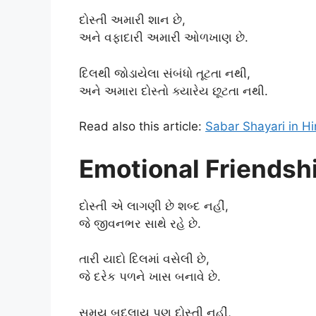
દોસ્તી અમારી શાન છે,
અને વફાદારી અમારી ઓળખાણ છે.
દિલથી જોડાયેલા સંબંધો તૂટતા નથી,
અને અમારા દોસ્તો ક્યારેય છૂટતા નથી.
Read also this article:
Sabar Shayari in Hi
Emotional Friendshi
દોસ્તી એ લાગણી છે શબ્દ નહીં,
જે જીવનભર સાથે રહે છે.
તારી યાદો દિલમાં વસેલી છે,
જે દરેક પળને ખાસ બનાવે છે.
સમય બદલાય પણ દોસ્તી નહીં,