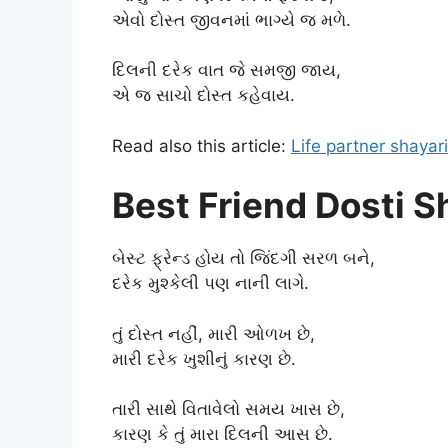
એવો દોસ્ત જીવનમાં ભાગ્યે જ મળે.
દિલની દરેક વાત જે સમજી જાય,
એ જ સાચો દોસ્ત કહેવાય.
Read also this article:
Life partner shayari
Best Friend Dosti S
બેસ્ટ ફ્રેન્ડ હોય તો જિંદગી સરળ બને,
દરેક મુશ્કેલી પણ નાની લાગે.
તું દોસ્ત નહીં, મારી ઓળખ છે,
મારી દરેક ખુશીનું કારણ છે.
તારી સાથે વિતાવેલો સમય ખાસ છે,
કારણ કે તું મારા દિલની આસ છે.